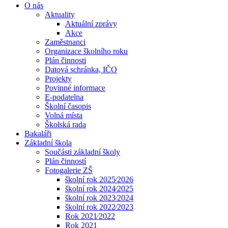
O nás
Aktuality
Aktuální zprávy
Akce
Zaměstnanci
Organizace školního roku
Plán činnosti
Datová schránka, IČO
Projekty
Povinné informace
E-podatelna
Školní časopis
Volná místa
Školská rada
Bakaláři
Základní škola
Součásti základní školy
Plán činností
Fotogalerie ZŠ
školní rok 2025⁄2026
školní rok 2024⁄2025
školní rok 2023⁄2024
školní rok 2022⁄2023
Rok 2021⁄2022
Rok 2021