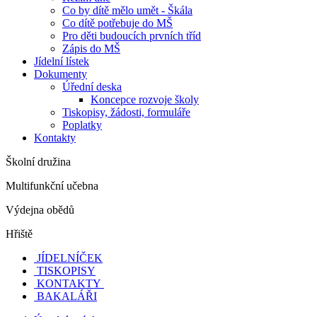
Co by dítě mělo umět - Škála
Co dítě potřebuje do MŠ
Pro děti budoucích prvních tříd
Zápis do MŠ
Jídelní lístek
Dokumenty
Úřední deska
Koncepce rozvoje školy
Tiskopisy, žádosti, formuláře
Poplatky
Kontakty
Školní družina
Multifunkční učebna
Výdejna obědů
Hřiště
JÍDELNÍČEK
TISKOPISY
KONTAKTY
BAKALÁŘI