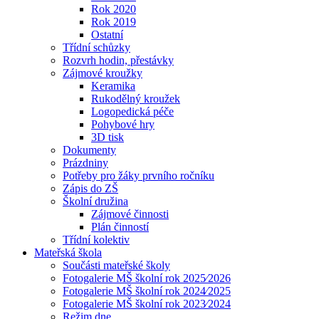
Rok 2020
Rok 2019
Ostatní
Třídní schůzky
Rozvrh hodin, přestávky
Zájmové kroužky
Keramika
Rukodělný kroužek
Logopedická péče
Pohybové hry
3D tisk
Dokumenty
Prázdniny
Potřeby pro žáky prvního ročníku
Zápis do ZŠ
Školní družina
Zájmové činnosti
Plán činností
Třídní kolektiv
Mateřská škola
Součásti mateřské školy
Fotogalerie MŠ školní rok 2025⁄2026
Fotogalerie MŠ školní rok 2024⁄2025
Fotogalerie MŠ školní rok 2023⁄2024
Režim dne