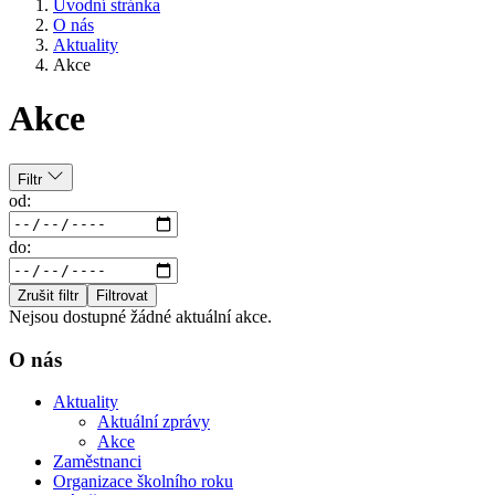
Úvodní stránka
O nás
Aktuality
Akce
Akce
Filtr
od:
do:
Zrušit filtr
Filtrovat
Nejsou dostupné žádné aktuální akce.
O nás
Aktuality
Aktuální zprávy
Akce
Zaměstnanci
Organizace školního roku