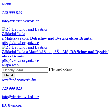
Menu
720 999 823
info@detrichovskola.cz
Základní škola
a Mateřská škola,
Dětřichov nad Bystřicí okres Bruntál,
příspěvková organizace
Základní škola a Mateřská škola,
ZŠ a MŠ,
Dětřichov nad Bystřicí
okres Bruntál
,
příspěvková organizace
Mapa webu
Hledaný výraz
Hledat
rozšířené vyhledávání
720 999 823
info@detrichovskola.cz
ID: 8vjmcpa