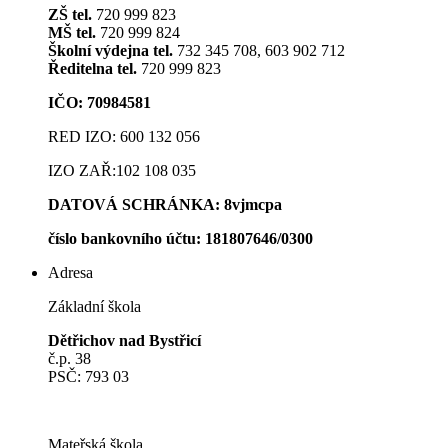
ZŠ tel.
720 999 823
MŠ tel.
720 999 824
Školní výdejna tel.
732 345 708, 603 902 712
Ředitelna tel.
720 999 823
IČO: 70984581
RED IZO: 600 132 056
IZO ZAŘ:102 108 035
DATOVÁ SCHRÁNKA: 8vjmcpa
číslo bankovního účt
u: 181807646/0300
Adresa
Základní škola
Dětřichov nad Bystřicí
č.p. 38
PSČ: 793 03
Mateřská škola