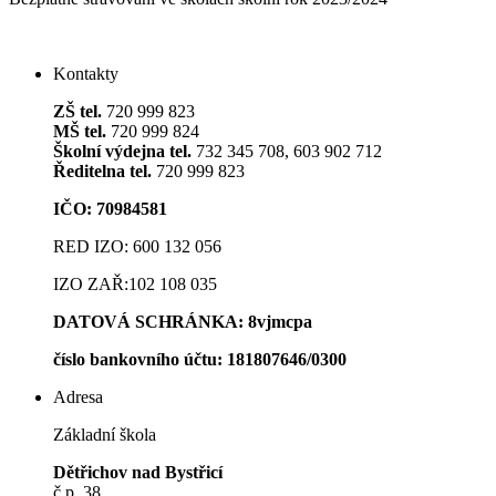
Kontakty
ZŠ tel.
720 999 823
MŠ tel.
720 999 824
Školní výdejna tel.
732 345 708, 603 902 712
Ředitelna tel.
720 999 823
IČO: 70984581
RED IZO: 600 132 056
IZO ZAŘ:102 108 035
DATOVÁ SCHRÁNKA: 8vjmcpa
číslo bankovního účt
u: 181807646/0300
Adresa
Základní škola
Dětřichov nad Bystřicí
č.p. 38