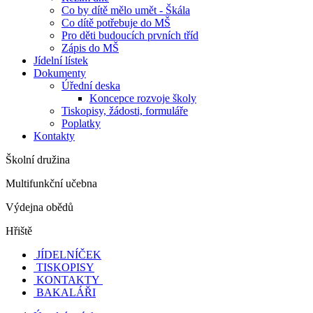
Co by dítě mělo umět - Škála
Co dítě potřebuje do MŠ
Pro děti budoucích prvních tříd
Zápis do MŠ
Jídelní lístek
Dokumenty
Úřední deska
Koncepce rozvoje školy
Tiskopisy, žádosti, formuláře
Poplatky
Kontakty
Školní družina
Multifunkční učebna
Výdejna obědů
Hřiště
JÍDELNÍČEK
TISKOPISY
KONTAKTY
BAKALÁŘI