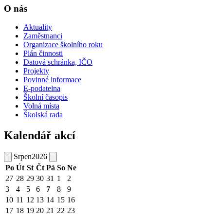
O nás
Aktuality
Zaměstnanci
Organizace školního roku
Plán činnosti
Datová schránka, IČO
Projekty
Povinné informace
E-podatelna
Školní časopis
Volná místa
Školská rada
Kalendář akcí
Srpen
2026
Po
Út
St
Čt
Pá
So
Ne
27
28
29
30
31
1
2
3
4
5
6
7
8
9
10
11
12
13
14
15
16
17
18
19
20
21
22
23