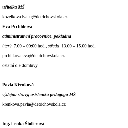
učitelka MŠ
kozelkova.ivana@detrichovskola.cz
Eva Prchlíková
administrativní pracovnice, pokladna
úterý
7.00 – 09:00 hod.,
středa
13.00 – 15.00 hod.
prchlikova.eva@detrichovskola.cz
ostatní dle domluvy
Pavla Křenková
výdejna stravy, asistentka pedagoga MŠ
krenkova.pavla@detrichovskola.cz
Ing. Lenka Štollerová