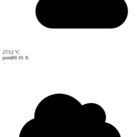
27/12 °C
pondělí
10. 8.