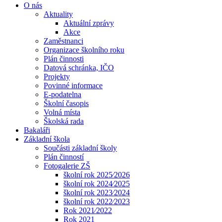
O nás
Aktuality
Aktuální zprávy
Akce
Zaměstnanci
Organizace školního roku
Plán činnosti
Datová schránka, IČO
Projekty
Povinné informace
E-podatelna
Školní časopis
Volná místa
Školská rada
Bakaláři
Základní škola
Součásti základní školy
Plán činností
Fotogalerie ZŠ
školní rok 2025⁄2026
školní rok 2024⁄2025
školní rok 2023⁄2024
školní rok 2022⁄2023
Rok 2021⁄2022
Rok 2021