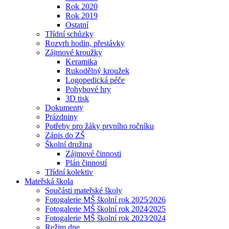
Rok 2020
Rok 2019
Ostatní
Třídní schůzky
Rozvrh hodin, přestávky
Zájmové kroužky
Keramika
Rukodělný kroužek
Logopedická péče
Pohybové hry
3D tisk
Dokumenty
Prázdniny
Potřeby pro žáky prvního ročníku
Zápis do ZŠ
Školní družina
Zájmové činnosti
Plán činností
Třídní kolektiv
Mateřská škola
Součásti mateřské školy
Fotogalerie MŠ školní rok 2025⁄2026
Fotogalerie MŠ školní rok 2024⁄2025
Fotogalerie MŠ školní rok 2023⁄2024
Režim dne