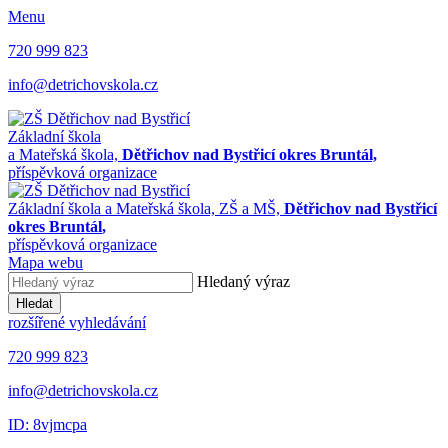
Menu
720 999 823
info@detrichovskola.cz
Základní škola
a Mateřská škola,
Dětřichov nad Bystřicí okres Bruntál,
příspěvková organizace
Základní škola a Mateřská škola,
ZŠ a MŠ,
Dětřichov nad Bystřicí
okres Bruntál
,
příspěvková organizace
Mapa webu
Hledaný výraz
Hledat
rozšířené vyhledávání
720 999 823
info@detrichovskola.cz
ID: 8vjmcpa