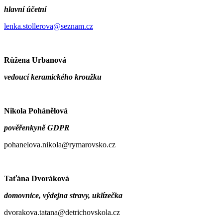
hlavní účetní
lenka.stollerova@seznam.cz
Růžena Urbanová
vedoucí keramického kroužku
Nikola Pohánělová
pověřenkyně GDPR
pohanelova.nikola@rymarovsko.cz
Taťána Dvoráková
domovnice, výdejna stravy, uklízečka
dvorakova.tatana@detrichovskola.cz