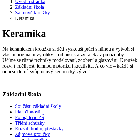
Úvodní stránka
Základní škola
Zájmové kroužky
Keramika
Keramika
Na keramickém kroužku si děti vyzkouší práci s hlínou a vytvoří si
vlastní originální výrobky – od misek a zvířátek až po ozdoby.
Učíme se různé techniky modelování, zdobení a glazování. Kroužek
rozvíjí trpělivost, jemnou motoriku i kreativitu. A co víc – každý si
odnese domů svůj hotový keramický výtvor!
Základní škola
Součásti základní školy
Plán činností
Fotogalerie ZŠ
Třídní schůzky
Rozvrh hodin, přestávky
Zájmové kroužky
Keramika