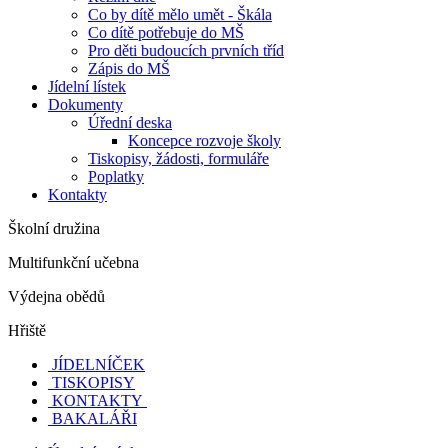
Co by dítě mělo umět - Škála
Co dítě potřebuje do MŠ
Pro děti budoucích prvních tříd
Zápis do MŠ
Jídelní lístek
Dokumenty
Úřední deska
Koncepce rozvoje školy
Tiskopisy, žádosti, formuláře
Poplatky
Kontakty
Školní družina
Multifunkční učebna
Výdejna obědů
Hřiště
JÍDELNÍČEK
TISKOPISY
KONTAKTY
BAKALÁŘI