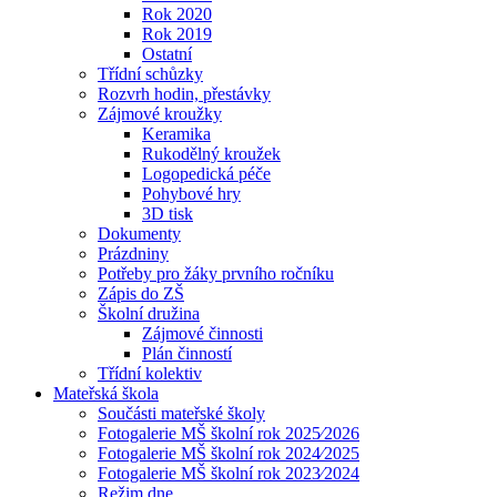
Rok 2020
Rok 2019
Ostatní
Třídní schůzky
Rozvrh hodin, přestávky
Zájmové kroužky
Keramika
Rukodělný kroužek
Logopedická péče
Pohybové hry
3D tisk
Dokumenty
Prázdniny
Potřeby pro žáky prvního ročníku
Zápis do ZŠ
Školní družina
Zájmové činnosti
Plán činností
Třídní kolektiv
Mateřská škola
Součásti mateřské školy
Fotogalerie MŠ školní rok 2025⁄2026
Fotogalerie MŠ školní rok 2024⁄2025
Fotogalerie MŠ školní rok 2023⁄2024
Režim dne