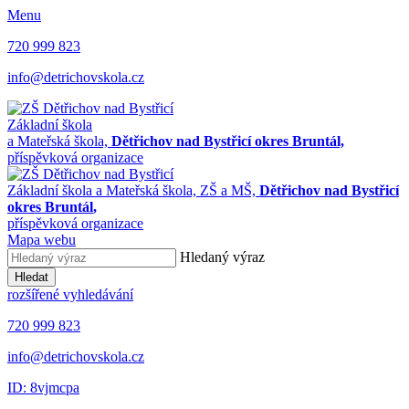
Menu
720 999 823
info@detrichovskola.cz
Základní škola
a Mateřská škola,
Dětřichov nad Bystřicí okres Bruntál,
příspěvková organizace
Základní škola a Mateřská škola,
ZŠ a MŠ,
Dětřichov nad Bystřicí
okres Bruntál
,
příspěvková organizace
Mapa webu
Hledaný výraz
Hledat
rozšířené vyhledávání
720 999 823
info@detrichovskola.cz
ID: 8vjmcpa