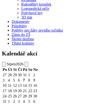
Rukodělný kroužek
Logopedická péče
Pohybové hry
3D tisk
Dokumenty
Prázdniny
Potřeby pro žáky prvního ročníku
Zápis do ZŠ
Školní družina
Třídní kolektiv
Kalendář akcí
Srpen
2026
Po
Út
St
Čt
Pá
So
Ne
27
28
29
30
31
1
2
3
4
5
6
7
8
9
10
11
12
13
14
15
16
17
18
19
20
21
22
23
24
25
26
27
28
29
30
31
1
2
3
4
5
6