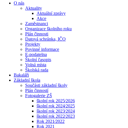
O nás
Aktuality
Aktuální zprávy
Akce
Zaměstnanci
Organizace školního roku
Plán činnosti
Datová schránka, IČO
Projekty
Povinné informace
E-podatelna
Školní časopis
Volná místa
Školská rada
Bakaláři
Základní škola
Součásti základní školy
Plán činností
Fotogalerie ZŠ
školní rok 2025⁄2026
školní rok 2024⁄2025
školní rok 2023⁄2024
školní rok 2022⁄2023
Rok 2021⁄2022
Rok 2021