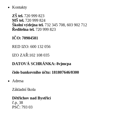
Kontakty
ZŠ tel.
720 999 823
MŠ tel.
720 999 824
Školní výdejna tel.
732 345 708, 603 902 712
Ředitelna tel.
720 999 823
IČO: 70984581
RED IZO: 600 132 056
IZO ZAŘ:102 108 035
DATOVÁ SCHRÁNKA: 8vjmcpa
číslo bankovního účt
u: 181807646/0300
Adresa
Základní škola
Dětřichov nad Bystřicí
č.p. 38
PSČ: 793 03