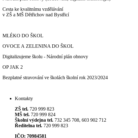
Cesta ke kvalitnímu vzdělávání
v ZŠ a MŠ Dětřichov nad Bystřicí
MLÉKO DO ŠKOL
OVOCE A ZELENINA DO ŠKOL
Digitalizujeme školu - Národní plán obnovy
OP JAK 2
Bezplatné stravování ve školách školní rok 2023/2024
Kontakty
ZŠ tel.
720 999 823
MŠ tel.
720 999 824
Školní výdejna tel.
732 345 708, 603 902 712
Ředitelna tel.
720 999 823
IČO: 70984581