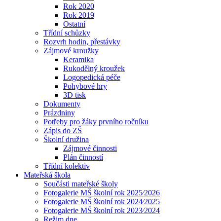
Rok 2020
Rok 2019
Ostatní
Třídní schůzky
Rozvrh hodin, přestávky
Zájmové kroužky
Keramika
Rukodělný kroužek
Logopedická péče
Pohybové hry
3D tisk
Dokumenty
Prázdniny
Potřeby pro žáky prvního ročníku
Zápis do ZŠ
Školní družina
Zájmové činnosti
Plán činností
Třídní kolektiv
Mateřská škola
Součásti mateřské školy
Fotogalerie MŠ školní rok 2025⁄2026
Fotogalerie MŠ školní rok 2024⁄2025
Fotogalerie MŠ školní rok 2023⁄2024
Režim dne