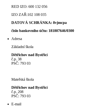
RED IZO: 600 132 056
IZO ZAŘ:102 108 035
DATOVÁ SCHRÁNKA: 8vjmcpa
číslo bankovního účt
u: 181807646/0300
Adresa
Základní škola
Dětřichov nad Bystřicí
č.p. 38
PSČ: 793 03
Mateřská škola
Dětřichov nad Bystřicí
č.p. 208
PSČ: 793 03
E-mail