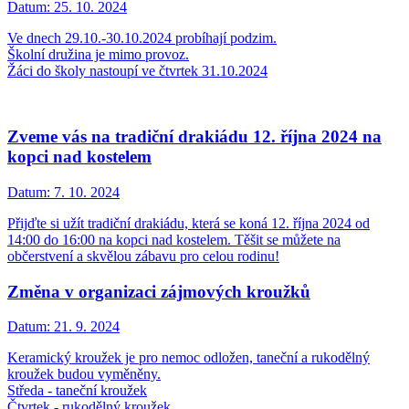
Datum:
25. 10. 2024
Ve dnech 29.10.-30.10.2024 probíhají podzim.
Školní družina je mimo provoz.
Žáci do školy nastoupí ve čtvrtek 31.10.2024
Zveme vás na tradiční drakiádu 12. října 2024 na
kopci nad kostelem
Datum:
7. 10. 2024
Přijďte si užít tradiční drakiádu, která se koná 12. října 2024 od
14:00 do 16:00 na kopci nad kostelem. Těšit se můžete na
občerstvení a skvělou zábavu pro celou rodinu!
Změna v organizaci zájmových kroužků
Datum:
21. 9. 2024
Keramický kroužek je pro nemoc odložen, taneční a rukodělný
kroužek budou vyměněny.
Středa - taneční kroužek
Čtvrtek - rukodělný kroužek