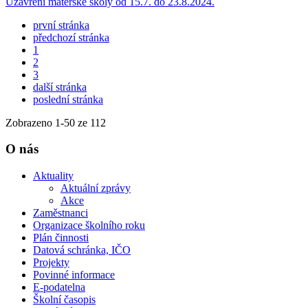
Uzavření mateřské školy od 15.7. do 23.8.2024.
první stránka
předchozí stránka
1
2
3
další stránka
poslední stránka
Zobrazeno
1
-
50
ze 112
O nás
Aktuality
Aktuální zprávy
Akce
Zaměstnanci
Organizace školního roku
Plán činnosti
Datová schránka, IČO
Projekty
Povinné informace
E-podatelna
Školní časopis