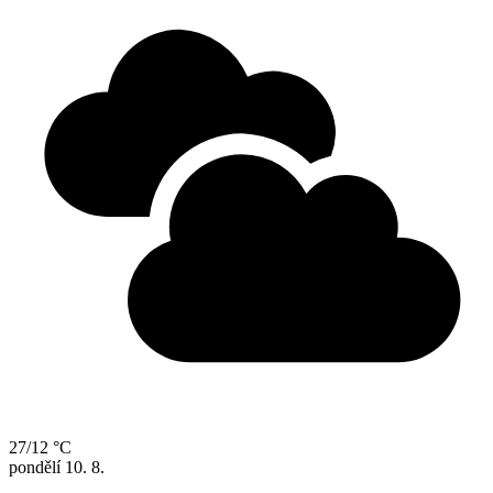
27/12 °C
pondělí
10. 8.