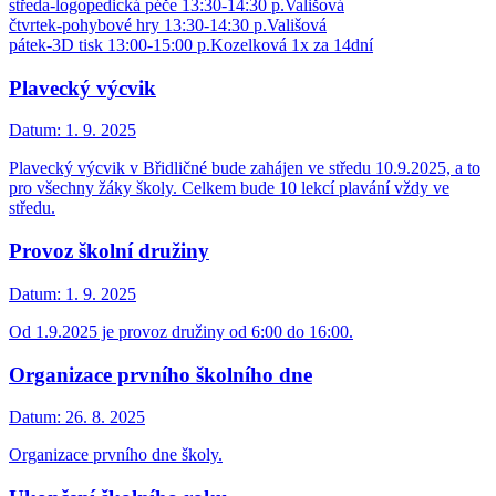
středa-logopedická péče 13:30-14:30 p.Vališová
čtvrtek-pohybové hry 13:30-14:30 p.Vališová
pátek-3D tisk 13:00-15:00 p.Kozelková 1x za 14dní
Plavecký výcvik
Datum:
1. 9. 2025
Plavecký výcvik v Břidličné bude zahájen ve středu 10.9.2025, a to
pro všechny žáky školy. Celkem bude 10 lekcí plavání vždy ve
středu.
Provoz školní družiny
Datum:
1. 9. 2025
Od 1.9.2025 je provoz družiny od 6:00 do 16:00.
Organizace prvního školního dne
Datum:
26. 8. 2025
Organizace prvního dne školy.