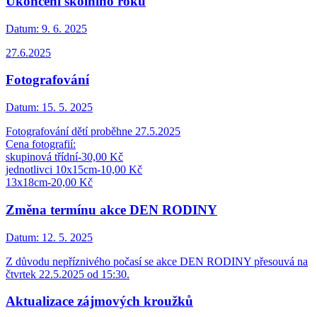
Ukončení školního roku
Datum:
9. 6. 2025
27.6.2025
Fotografování
Datum:
15. 5. 2025
Fotografování dětí proběhne 27.5.2025
Cena fotografií:
skupinová třídní-30,00 Kč
jednotlivci 10x15cm-10,00 Kč
13x18cm-20,00 Kč
Změna termínu akce DEN RODINY
Datum:
12. 5. 2025
Z důvodu nepříznivého počasí se akce DEN RODINY přesouvá na
čtvrtek 22.5.2025 od 15:30.
Aktualizace zájmových kroužků