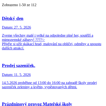
Zobrazeno
1
-
50
ze 112
Dětský den
Datum:
27. 5. 2026
Zveme všechny malé i velké na odpoledne plné her, soutěží a
mimozemské zábavy! ????✨
Přijďte si užít skákací hrad, malování na obličej, odměny a spoustu
dalších atrakcí.
Prodej sazeniček.
Datum:
11. 5. 2026
14.5.2026 proběhne od 13:00 do 16:00 na zahradě školy prodej
sazeniček zeleniny a květin, vypěstovaných dětmi.
Prázdninový provoz Mateřské školy