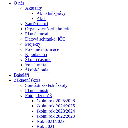
O nás
Aktuality
Aktuální zprávy
Akce
Zaměstnanci
Organizace školního roku
Plán činnosti
Datová schránka, IČO
Projekty
Povinné informace
E-podatelna
Školní časopis
Volná místa
Školská rada
Bakaláři
Základní škola
Součásti základní školy
Plán činností
Fotogalerie ZŠ
školní rok 2025⁄2026
školní rok 2024⁄2025
školní rok 2023⁄2024
školní rok 2022⁄2023
Rok 2021⁄2022
Rok 2021