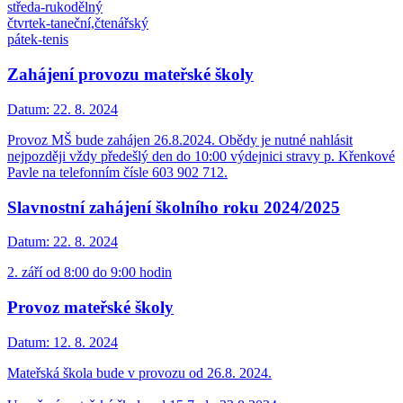
středa-rukodělný
čtvrtek-taneční,čtenářský
pátek-tenis
Zahájení provozu mateřské školy
Datum:
22. 8. 2024
Provoz MŠ bude zahájen 26.8.2024. Obědy je nutné nahlásit
nejpozději vždy předešlý den do 10:00 výdejnici stravy p. Křenkové
Pavle na telefonním čísle 603 902 712.
Slavnostní zahájení školního roku 2024/2025
Datum:
22. 8. 2024
2. září od 8:00 do 9:00 hodin
Provoz mateřské školy
Datum:
12. 8. 2024
Mateřská škola bude v provozu od 26.8. 2024.