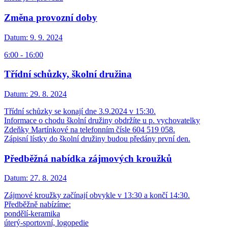
Změna provozní doby
Datum:
9. 9. 2024
6:00 - 16:00
Třídní schůzky, školní družina
Datum:
29. 8. 2024
Třídní schůzky se konají dne 3.9.2024 v 15:30.
Informace o chodu školní družiny obdržíte u p. vychovatelky
Zdeňky Martínkové na telefonním čísle 604 519 058.
Zápisní lístky do školní družiny budou předány první den.
Předběžná nabídka zájmových kroužků
Datum:
27. 8. 2024
Zájmové kroužky začínají obvykle v 13:30 a končí 14:30.
Předběžně nabízíme:
pondělí-keramika
úterý-sportovní, logopedie