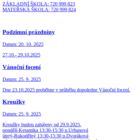
ZÁKLADNÍ ŠKOLA: 720 999 823
MATEŘSKÁ ŠKOLA: 720 999 824
Podzimní prázdniny
Datum:
20. 10. 2025
27.10.- 29.10.2025
Vánoční focení
Datum:
25. 9. 2025
Dne 23.10.2025 proběhne v průběhu dopoledne Vánoční focení.
Kroužky
Datum:
25. 9. 2025
Kroužky budou zahájeny od 29.9.2025.
pondělí-Keramika 13:30-15:30 p.Urbanová
úterý-Rukodělný 13:30-15:30 p.Dvoráková