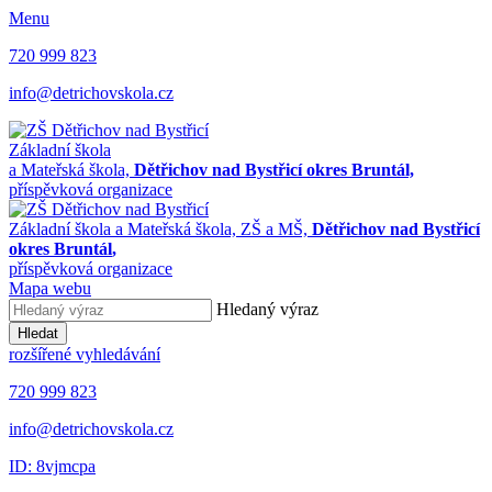
Menu
720 999 823
info@detrichovskola.cz
Základní škola
a Mateřská škola,
Dětřichov nad Bystřicí okres Bruntál,
příspěvková organizace
Základní škola a Mateřská škola,
ZŠ a MŠ,
Dětřichov nad Bystřicí
okres Bruntál
,
příspěvková organizace
Mapa webu
Hledaný výraz
Hledat
rozšířené vyhledávání
720 999 823
info@detrichovskola.cz
ID: 8vjmcpa