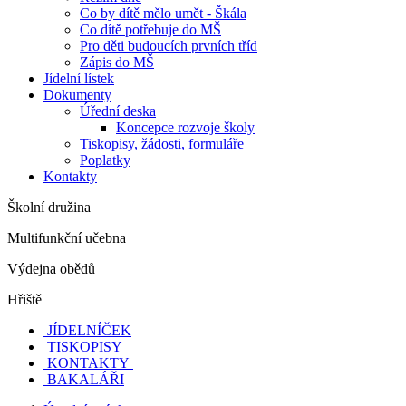
Co by dítě mělo umět - Škála
Co dítě potřebuje do MŠ
Pro děti budoucích prvních tříd
Zápis do MŠ
Jídelní lístek
Dokumenty
Úřední deska
Koncepce rozvoje školy
Tiskopisy, žádosti, formuláře
Poplatky
Kontakty
Školní družina
Multifunkční učebna
Výdejna obědů
Hřiště
JÍDELNÍČEK
TISKOPISY
KONTAKTY
BAKALÁŘI