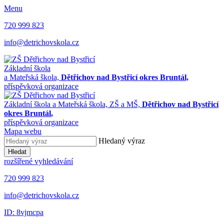
Menu
720 999 823
info@detrichovskola.cz
Základní škola
a Mateřská škola,
Dětřichov nad Bystřicí okres Bruntál,
příspěvková organizace
Základní škola a Mateřská škola,
ZŠ a MŠ,
Dětřichov nad Bystřicí
okres Bruntál
,
příspěvková organizace
Mapa webu
Hledaný výraz
Hledat
rozšířené vyhledávání
720 999 823
info@detrichovskola.cz
ID: 8vjmcpa