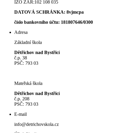
IZO ZAŘ:102 108 035
DATOVÁ SCHRÁNKA: 8vjmcpa
číslo bankovního účt
u: 181807646/0300
Adresa
Základní škola
Dětřichov nad Bystřicí
č.p. 38
PSČ: 793 03
Mateřská škola
Dětřichov nad Bystřicí
č.p. 208
PSČ: 793 03
E-mail
info@detrichovskola.cz