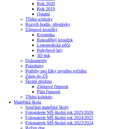
Rok 2020
Rok 2019
Ostatní
Třídní schůzky
Rozvrh hodin, přestávky
Zájmové kroužky
Keramika
Rukodělný kroužek
Logopedická péče
Pohybové hry
3D tisk
Dokumenty
Prázdniny
Potřeby pro žáky prvního ročníku
Zápis do ZŠ
Školní družina
Zájmové činnosti
Plán činností
Třídní kolektiv
Mateřská škola
Součásti mateřské školy
Fotogalerie MŠ školní rok 2025⁄2026
Fotogalerie MŠ školní rok 2024⁄2025
Fotogalerie MŠ školní rok 2023⁄2024
Režim dne