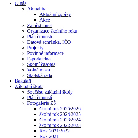
O nás
Aktuality
Aktuální zprávy
Akce
Zaměstnanci
Organizace školního roku
Plán činnosti
Datová schránka, IČO
Projekty
Povinné informace
E-podatelna
Školní časopis
Volná místa
Školská rada
Bakaláři
Základní škola
Součásti základní školy
Plán činností
Fotogalerie ZŠ
školní rok 2025⁄2026
školní rok 2024⁄2025
školní rok 2023⁄2024
školní rok 2022⁄2023
Rok 2021⁄2022
Rok 2021