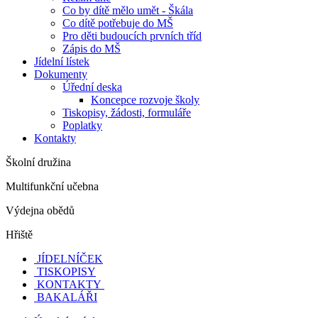
Co by dítě mělo umět - Škála
Co dítě potřebuje do MŠ
Pro děti budoucích prvních tříd
Zápis do MŠ
Jídelní lístek
Dokumenty
Úřední deska
Koncepce rozvoje školy
Tiskopisy, žádosti, formuláře
Poplatky
Kontakty
Školní družina
Multifunkční učebna
Výdejna obědů
Hřiště
JÍDELNÍČEK
TISKOPISY
KONTAKTY
BAKALÁŘI