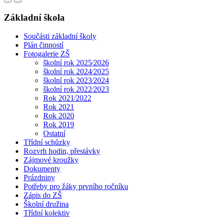
Základní škola
Součásti základní školy
Plán činností
Fotogalerie ZŠ
školní rok 2025⁄2026
školní rok 2024⁄2025
školní rok 2023⁄2024
školní rok 2022⁄2023
Rok 2021⁄2022
Rok 2021
Rok 2020
Rok 2019
Ostatní
Třídní schůzky
Rozvrh hodin, přestávky
Zájmové kroužky
Dokumenty
Prázdniny
Potřeby pro žáky prvního ročníku
Zápis do ZŠ
Školní družina
Třídní kolektiv