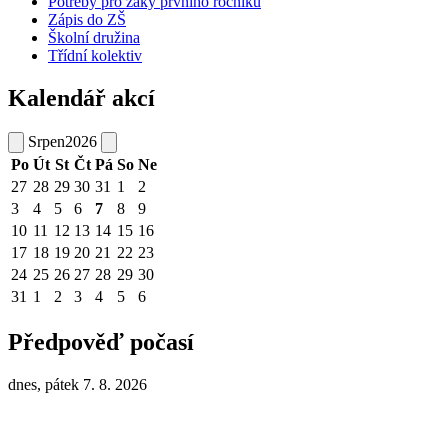
Potřeby pro žáky prvního ročníku
Zápis do ZŠ
Školní družina
Třídní kolektiv
Kalendář akcí
Srpen
2026
Po
Út
St
Čt
Pá
So
Ne
27
28
29
30
31
1
2
3
4
5
6
7
8
9
10
11
12
13
14
15
16
17
18
19
20
21
22
23
24
25
26
27
28
29
30
31
1
2
3
4
5
6
Předpověď počasí
dnes, pátek 7. 8. 2026