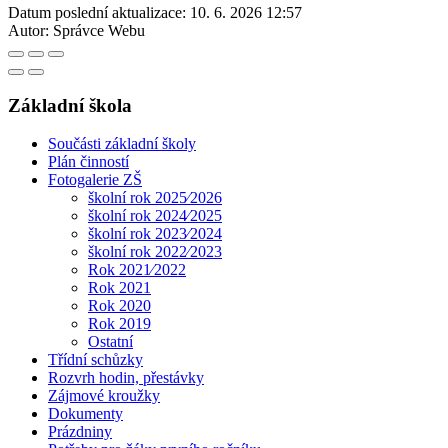
Datum poslední aktualizace:
10. 6. 2026 12:57
Autor:
Správce Webu
Základní škola
Součásti základní školy
Plán činností
Fotogalerie ZŠ
školní rok 2025⁄2026
školní rok 2024⁄2025
školní rok 2023⁄2024
školní rok 2022⁄2023
Rok 2021⁄2022
Rok 2021
Rok 2020
Rok 2019
Ostatní
Třídní schůzky
Rozvrh hodin, přestávky
Zájmové kroužky
Dokumenty
Prázdniny