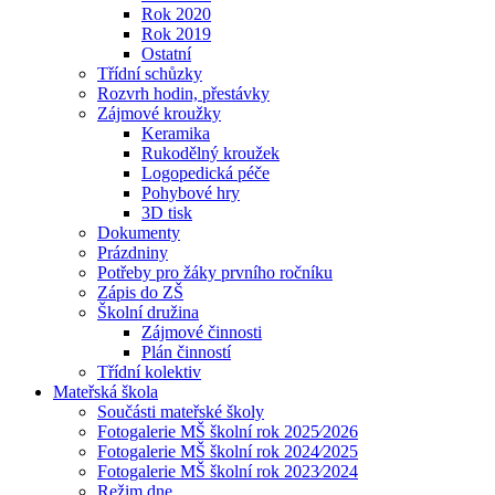
Rok 2020
Rok 2019
Ostatní
Třídní schůzky
Rozvrh hodin, přestávky
Zájmové kroužky
Keramika
Rukodělný kroužek
Logopedická péče
Pohybové hry
3D tisk
Dokumenty
Prázdniny
Potřeby pro žáky prvního ročníku
Zápis do ZŠ
Školní družina
Zájmové činnosti
Plán činností
Třídní kolektiv
Mateřská škola
Součásti mateřské školy
Fotogalerie MŠ školní rok 2025⁄2026
Fotogalerie MŠ školní rok 2024⁄2025
Fotogalerie MŠ školní rok 2023⁄2024
Režim dne