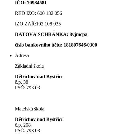
IČO: 70984581
RED IZO: 600 132 056
IZO ZAŘ:102 108 035
DATOVÁ SCHRÁNKA: 8vjmcpa
číslo bankovního účt
u: 181807646/0300
Adresa
Základní škola
Dětřichov nad Bystřicí
č.p. 38
PSČ: 793 03
Mateřská škola
Dětřichov nad Bystřicí
č.p. 208
PSČ: 793 03