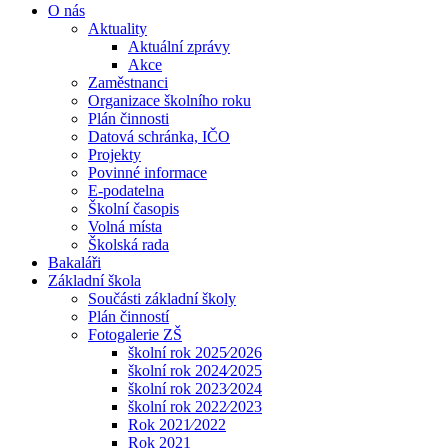
O nás
Aktuality
Aktuální zprávy
Akce
Zaměstnanci
Organizace školního roku
Plán činnosti
Datová schránka, IČO
Projekty
Povinné informace
E-podatelna
Školní časopis
Volná místa
Školská rada
Bakaláři
Základní škola
Součásti základní školy
Plán činností
Fotogalerie ZŠ
školní rok 2025⁄2026
školní rok 2024⁄2025
školní rok 2023⁄2024
školní rok 2022⁄2023
Rok 2021⁄2022
Rok 2021