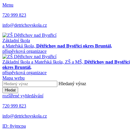
Menu
720 999 823
info@detrichovskola.cz
Základní škola
a Mateřská škola,
Dětřichov nad Bystřicí okres Bruntál,
příspěvková organizace
Základní škola a Mateřská škola,
ZŠ a MŠ,
Dětřichov nad Bystřicí
okres Bruntál
,
příspěvková organizace
Mapa webu
Hledaný výraz
Hledat
rozšířené vyhledávání
720 999 823
info@detrichovskola.cz
ID: 8vjmcpa