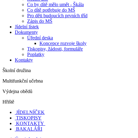
Co by dítě mělo umět - Škála
Co dítě potřebuje do MŠ
Pro děti budoucích prvních tříd
Zápis do MŠ
Jídelní lístek
Dokumenty
Úřední deska
Koncepce rozvoje školy
Tiskopisy, žádosti, formuláře
Poplatky
Kontakty
Školní družina
Multifunkční učebna
Výdejna obědů
Hřiště
JÍDELNÍČEK
TISKOPISY
KONTAKTY
BAKALÁŘI