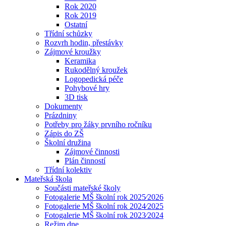
Rok 2020
Rok 2019
Ostatní
Třídní schůzky
Rozvrh hodin, přestávky
Zájmové kroužky
Keramika
Rukodělný kroužek
Logopedická péče
Pohybové hry
3D tisk
Dokumenty
Prázdniny
Potřeby pro žáky prvního ročníku
Zápis do ZŠ
Školní družina
Zájmové činnosti
Plán činností
Třídní kolektiv
Mateřská škola
Součásti mateřské školy
Fotogalerie MŠ školní rok 2025⁄2026
Fotogalerie MŠ školní rok 2024⁄2025
Fotogalerie MŠ školní rok 2023⁄2024
Režim dne